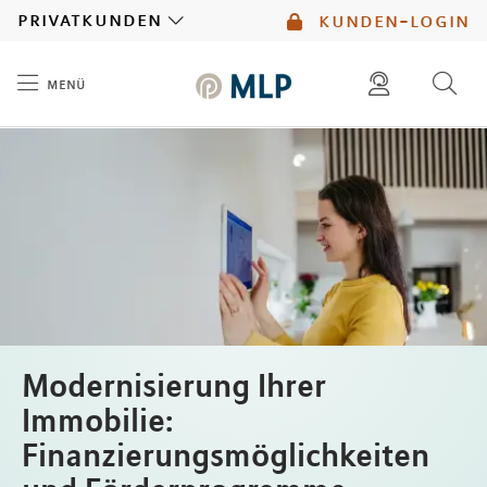
MLP
privatkunden
kunden-login
menü
Inhalt
diese website durchsuchen
mlp berater finden
Modernisierung Ihrer
Immobilie:
Finanzierungsmöglichkeiten