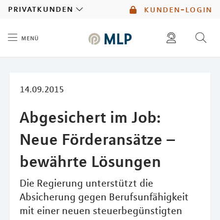
MLP
privatkunden
kunden-login
menü
Inhalt
diese website durchsuchen
mlp berater finden
14.09.2015
Abgesichert im Job:
Neue Förderansätze –
bewährte Lösungen
Die Regierung unterstützt die
Absicherung gegen Berufsunfähigkeit
mit einer neuen steuerbegünstigten