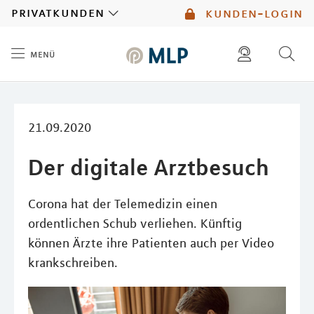
MLP
privatkunden
kunden-login
menü
Inhalt
diese website durchsuchen
mlp berater finden
21.09.2020
Der digitale Arztbesuch
Corona hat der Telemedizin einen
ordentlichen Schub verliehen. Künftig
können Ärzte ihre Patienten auch per Video
krankschreiben.