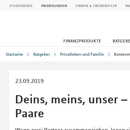
MLP
studierende
privatkunden
firmen & freiberufler
na
finanzprodukte
ratgeb
Startseite
Ratgeber
Privatleben und Familie
Kontenmo
Inhalt
23.09.2019
Deins, meins, unser 
Paare