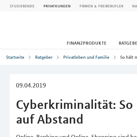
MLP
studierende
privatkunden
firmen & freiberufler
na
finanzprodukte
ratgeb
Startseite
Ratgeber
Privatleben und Familie
So hält 
Inhalt
09.04.2019
Cyberkriminalität: S
auf Abstand