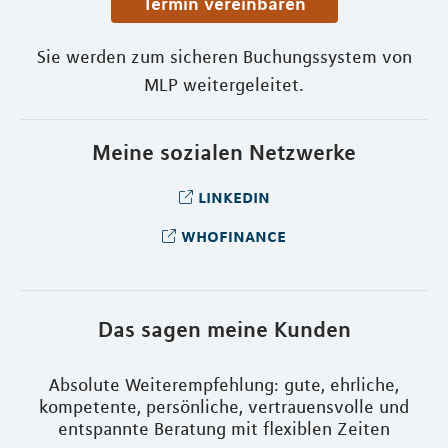
Termin vereinbaren
Sie werden zum sicheren Buchungssystem von
MLP weitergeleitet.
Meine sozialen Netzwerke
linkedin
whofinance
Das sagen meine Kunden
as
Absolute Weiterempfehlung: gute, ehrliche,
S
ren
kompetente, persönliche, vertrauensvolle und
ei
entspannte Beratung mit flexiblen Zeiten