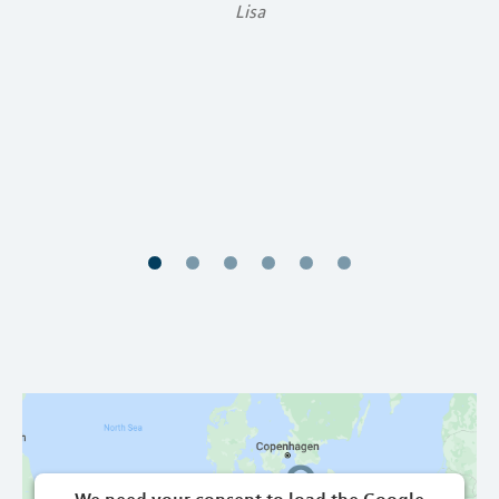
it
Lisa
as
s
h
nn
We need your consent to load the Google