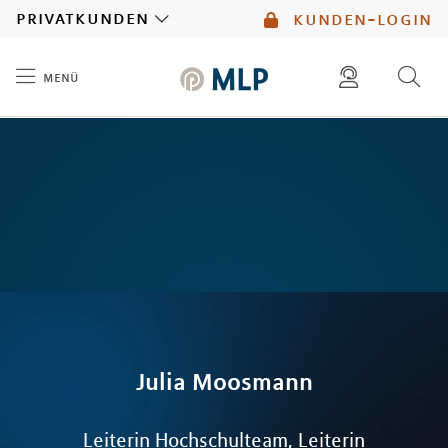
MLP
privatkunden
kunden-login
menü
Inhalt
diese website durchsuchen
mlp berater finden
Julia
Moosmann
Leiterin Hochschulteam, Leiterin