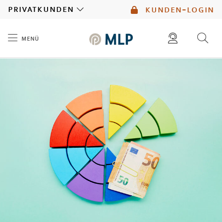
MLP
privatkunden
kunden-login
menü
Inhalt
diese website durchsuchen
mlp berater finden