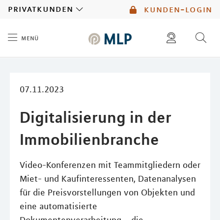
MLP
privatkunden
kunden-login
menü
Inhalt
diese website durchsuchen
mlp berater finden
07.11.2023
Digitalisierung in der
Immobilienbranche
Video-Konferenzen mit Teammitgliedern oder
Miet- und Kaufinteressenten, Datenanalysen
für die Preisvorstellungen von Objekten und
eine automatisierte